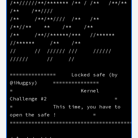
/**//////**/******* /** / /**   /**/**           
/**     /**/**////  /**   /**   
/**     /**//******/***   //******  
//      //  ////// ///     //////    
===============     Locked safe (by 
=                      Kernel 
=             This time, you have to 