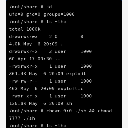
drwxrwxrwx    2 0        0           
drwxrwxr-x    3 user     1000          
-rwxrwxr-x    1 user     1000      
-rw-rw-r--    1 user     1000         
-rwxr-xr-x    1 user     1000      
/mnt/share # chown 0:0 ./sh && chmod 