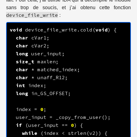
sans trop de soucis, et j’ai obtenu cette fonction
device_file_write
:
void
 device_file_write.cold(
void
char
char
long
size_t
char
char
int
long
  index = 
0
if
 (user_input == 
0
while