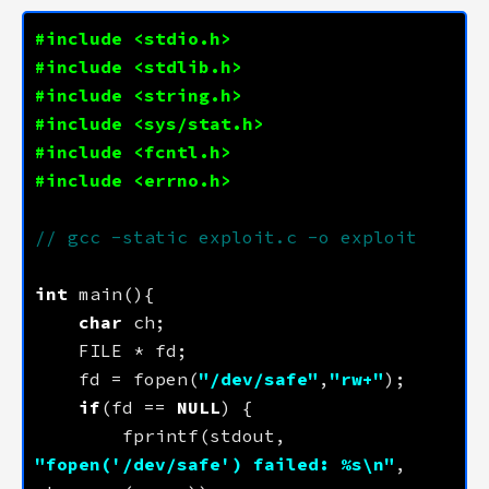
#include
<stdio.h>
#include
<stdlib.h>
#include
<string.h>
#include
<sys/stat.h>
#include
<fcntl.h>
#include
<errno.h>
int
char
    fd = fopen(
"/dev/safe"
,
"rw+"
if
(fd == 
NULL
        fprintf(stdout, 
"fopen('/dev/safe') failed: %s
\n
"
, 