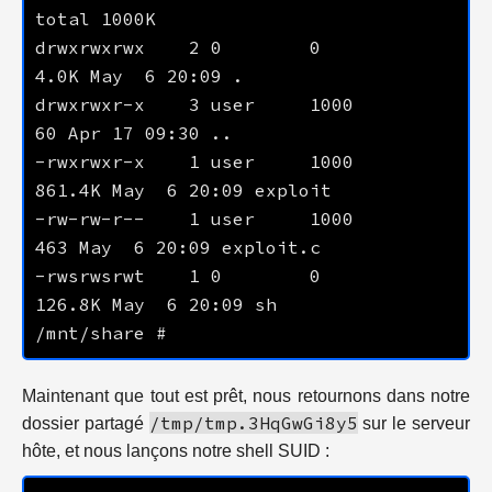
drwxrwxrwx    2 0        0           
drwxrwxr-x    3 user     1000          
-rwxrwxr-x    1 user     1000      
-rw-rw-r--    1 user     1000         
-rwsrwsrwt    1 0        0         
Maintenant que tout est prêt, nous retournons dans notre
/tmp/tmp.3HqGwGi8y5
dossier partagé
sur le serveur
hôte, et nous lançons notre shell SUID :