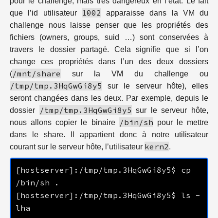
pour le challenge, mais très dangereux en l’état. Le fait
1002
que l’id utilisateur
apparaisse dans la VM du
challenge nous laisse penser que les propriétés des
fichiers (owners, groups, suid …) sont conservées à
travers le dossier partagé. Cela signifie que si l’on
change ces propriétés dans l’un des deux dossiers
/mnt/share
(
sur la VM du challenge ou
/tmp/tmp.3HqGwGi8y5
sur le serveur hôte), elles
seront changées dans les deux. Par exemple, depuis le
/tmp/tmp.3HqGwGi8y5
dossier
sur le serveur hôte,
/bin/sh
nous allons copier le binaire
pour le mettre
dans le share. Il appartient donc à notre utilisateur
kern2
courant sur le serveur hôte, l’utilisateur
.
[hostserver]:/tmp/tmp.3HqGwGi8y5$ cp 
[hostserver]:/tmp/tmp.3HqGwGi8y5$ ls -