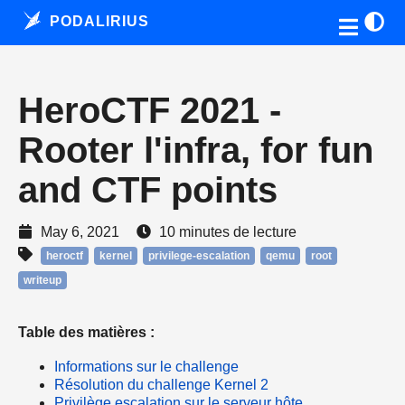
PODALIRIUS
HeroCTF 2021 -
Rooter l'infra, for fun
and CTF points
May 6, 2021
10 minutes de lecture
heroctf
kernel
privilege-escalation
qemu
root
writeup
Table des matières :
Informations sur le challenge
Résolution du challenge Kernel 2
Privilège escalation sur le serveur hôte