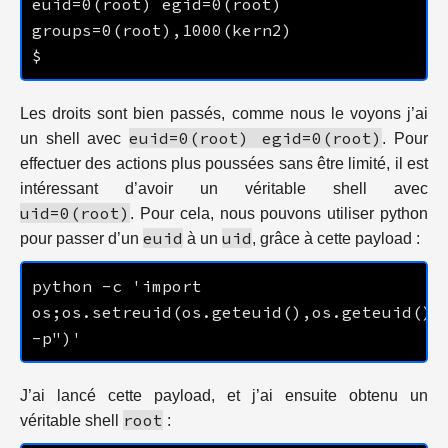
euid=0(root) egid=0(root) 
Les droits sont bien passés, comme nous le voyons j’ai
euid=0(root) egid=0(root)
un shell avec
. Pour
effectuer des actions plus poussées sans être limité, il est
intéressant d’avoir un véritable shell avec
uid=0(root)
. Pour cela, nous pouvons utiliser python
euid
uid
pour passer d’un
à un
, grâce à cette payload :
python -c 'import 
os;os.setreuid(os.geteuid(),os.geteuid());
J’ai lancé cette payload, et j’ai ensuite obtenu un
root
véritable shell
: