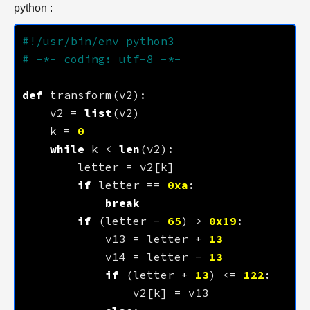
python :
#!/usr/bin/env python3
# -*- coding: utf-8 -*-
def
    v2 = 
list
    k = 
0
while
 k < 
len
if
 letter == 
0xa
break
if
 (letter - 
65
) > 
0x19
            v13 = letter + 
13
            v14 = letter - 
13
if
 (letter + 
13
) <= 
122