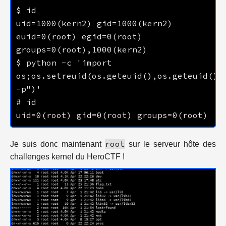
uid=1000(kern2) gid=1000(kern2) 
euid=0(root) egid=0(root) 
$ python -c 'import 
os;os.setreuid(os.geteuid(),os.geteuid());
root
Je suis donc maintenant
sur le serveur hôte des
challenges kernel du HeroCTF !