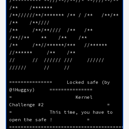
/**//////**/******* /** / /**   /**/**           
/**     /**/**////  /**   /**   
/**     /**//******/***   //******  
//      //  ////// ///     //////    
===============     Locked safe (by 
=                      Kernel 
=             This time, you have to 