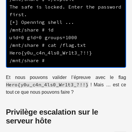
The safe is locked. Enter the password 
Et nous pouvons valider l’épreuve avec le flag
Hero{y0u_c4n_4ls0_Wr1t3_?!!}
! Mais … est ce
tout ce que nous pouvons faire ?
Privilège escalation sur le
serveur hôte