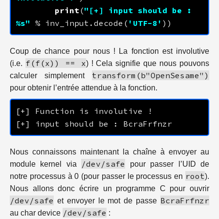
print
(
"[+] input should be : 
%s
"
 % inv_input.decode(
'UTF-8'
Coup de chance pour nous ! La fonction est involutive
f(f(x)) == x
(i.e.
) ! Cela signifie que nous pouvons
transform(b"OpenSesame")
calculer simplement
pour obtenir l’entrée attendue à la fonction.
Nous connaissons maintenant la chaîne à envoyer au
/dev/safe
module kernel via
pour passer l’UID de
root
notre processus à 0 (pour passer le processus en
).
Nous allons donc écrire un programme C pour ouvrir
/dev/safe
BcraFrfnzr
et envoyer le mot de passe
/dev/safe
au char device
: