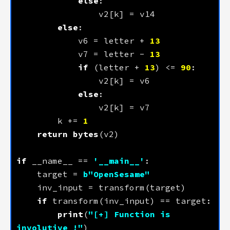
else
else
            v6 = letter + 
13
            v7 = letter - 
13
if
 (letter + 
13
) <= 
90
else
        k += 
1
return
bytes
if
 __name__ == 
'__main__'
    target = 
b
"OpenSesame"
if
print
(
"[+] Function is 
involutive !"