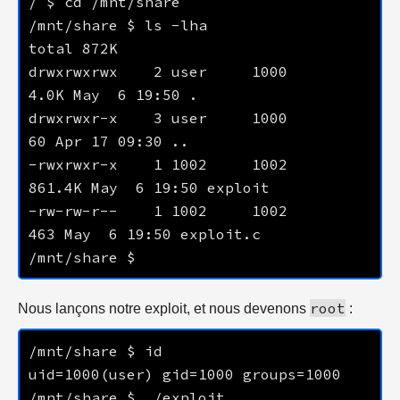
drwxrwxrwx    2 user     1000        
drwxrwxr-x    3 user     1000          
-rwxrwxr-x    1 1002     1002      
-rw-rw-r--    1 1002     1002         
root
Nous lançons notre exploit, et nous devenons
: