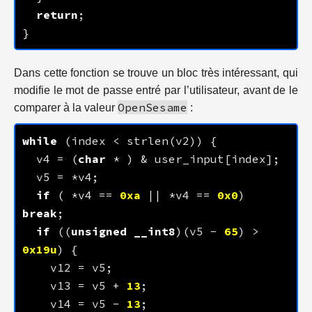
return
Dans cette fonction se trouve un bloc très intéressant, qui
modifie le mot de passe entré par l’utilisateur, avant de le
OpenSesame
comparer à la valeur
:
while
  v4 = (
char
if
 ( *v4 == 
0xa
 || *v4 == 
0x0
) 
break
if
 ((
unsigned
__int8
)(v5 - 
65
) > 
0x19u
    v13 = v5 + 
13
    v14 = v5 - 
13