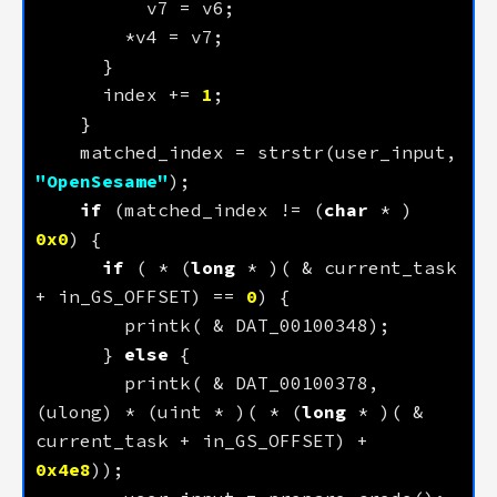
      index += 
1
    matched_index = strstr(user_input, 
"OpenSesame"
if
 (matched_index != (
char
 * ) 
0x0
if
 ( * (
long
 * )( & current_task 
+ in_GS_OFFSET) == 
0
      } 
else
        printk( & DAT_00100378, 
(ulong) * (uint * )( * (
long
 * )( & 
current_task + in_GS_OFFSET) + 
0x4e8