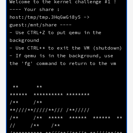
---- Your share : 
host:/tmp/tmp.3HqGwGi8y5 -> 
- Use CTRL+Z to put qemu in the 
- If qemu is in the background, use 
 **      **                           
/**     /**                          
/**     /**  *****  ******  ******  **    
/********** **///**//**//* **////**/**           