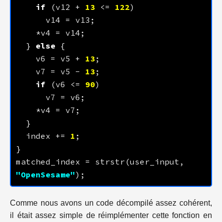
if
 (v12 + 
13
 <= 
122
  } 
else
    v6 = v5 + 
13
    v7 = v5 - 
13
if
 (v6 <= 
90
  index += 
1
matched_index = strstr(user_input, 
"OpenSesame"
Comme nous avons un code décompilé assez cohérent,
il était assez simple de réimplémenter cette fonction en