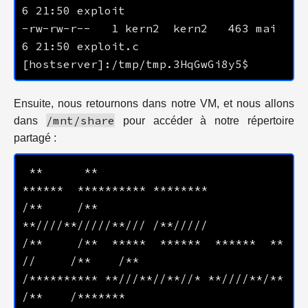
-rw-rw-r--   1 kern2  kern2   463 mai    
Ensuite, nous retournons dans notre VM, et nous allons
/mnt/share
dans
pour accéder à notre répertoire
partagé :
 **      **                           
/**     /**                          
/**     /**  *****  ******  ******  **    
/********** **///**//**//* **////**/**           