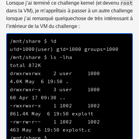
root
Lorsque j’ai terminé ce challenge kernel (et devenu
dans la VM), je m’apprêtais à passer à un autre challenge
lorsque j’ai remarqué quelquechose de très intéressant à
l’intérieur de la VM du challenge :
drwxrwxrwx    2 user     1000        
drwxrwxr-x    3 user     1000          
-rwxrwxr-x    1 1002     1002      
-rw-rw-r--    1 1002     1002         