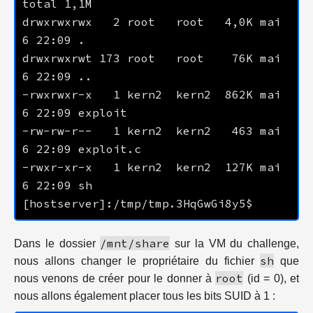
drwxrwxrwx   2 root   root   4,0K mai    
drwxrwxrwt 173 root   root    76K mai    
-rwxrwxr-x   1 kern2  kern2  862K mai    
-rw-rw-r--   1 kern2  kern2   463 mai    
-rwxr-xr-x   1 kern2  kern2  127K mai    
/mnt/share
Dans le dossier
sur la VM du challenge,
sh
nous allons changer le propriétaire du fichier
que
root
nous venons de créer pour le donner à
(id = 0), et
nous allons également placer tous les bits SUID à 1 :