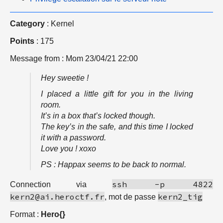
Category
: Kernel
Points
: 175
Message from : Mom 23/04/21 22:00
Hey sweetie !
I placed a little gift for you in the living
room.
It’s in a box that’s locked though.
The key’s in the safe, and this time I locked
it with a password.
Love you ! xoxo
PS : Happax seems to be back to normal.
ssh -p 4822
Connection via
kern2@ai.heroctf.fr
kern2_tig
, mot de passe
Format :
Hero{}