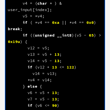
      v4 = (
char
 * ) & 
if
 ( *v4 == 
0xa
 || *v4 == 
0x0
) 
break
if
 ((
unsigned
__int8
)(v5 - 
65
) > 
0x19u
        v13 = v5 + 
13
        v14 = v5 - 
13
if
 (v12 + 
13
 <= 
122
      } 
else
        v6 = v5 + 
13
        v7 = v5 - 
13
if
 (v6 <= 
90