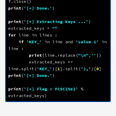
print
(
'[+] Done.'
print
(
'[+] Extracting keys ...'
extracted_keys = 
""
for
if
'KEY_'
 in line and 
'value 1'
 in 
print
(line.replace(
"
\n
"
,
''
        extracted_keys += 
line.split(
'KEY_'
)[
1
].split(
'),'
)[
0
print
(
'[+] Done.'
print
(
'[+] Flag : FCSC{
%s
}'
 % 