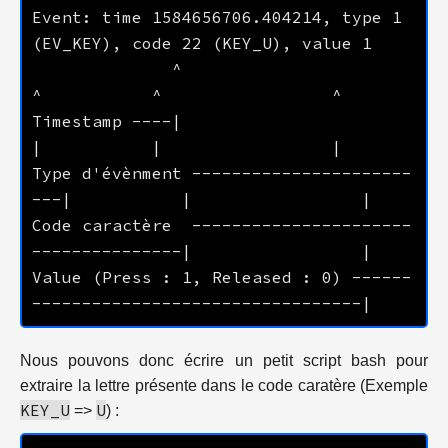
Event: time 1584656706.404214, type 1 
              ^                          
Timestamp ----|                          
Type d'évènment ----------------------
Code caractère  ----------------------
Value (Press : 1, Released : 0) ------
Nous pouvons donc écrire un petit script bash pour
extraire la lettre présente dans le code caratère (Exemple
KEY_U
U
=>
) :