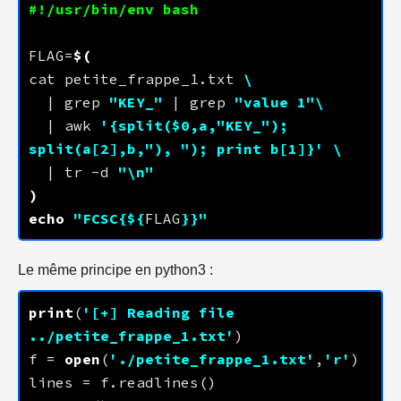
FLAG=
$(
cat petite_frappe_1.txt 
  | grep 
"KEY_"
 | grep 
"value 1"
  | awk 
'{split($0,a,"KEY_"); 
split(a[2],b,"), "); print b[1]}'
  | tr -d 
"\n"
)
echo
"FCSC{
${
FLAG
}
}"
Le même principe en python3 :
print
(
'[+] Reading file 
../petite_frappe_1.txt'
f = 
open
(
'./petite_frappe_1.txt'
,
'r'