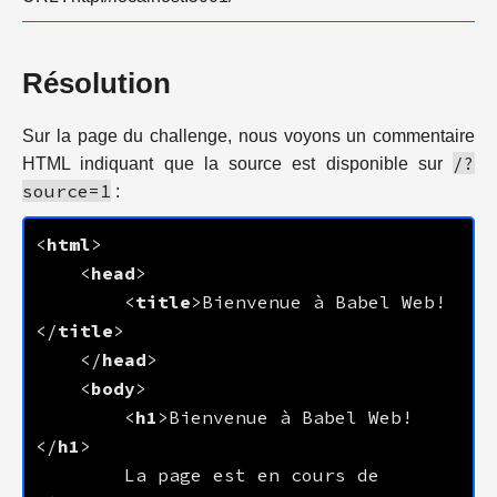
Résolution
Sur la page du challenge, nous voyons un commentaire
/?
HTML indiquant que la source est disponible sur
source=1
:
<
html
    <
head
        <
title
>Bienvenue à Babel Web!
</
title
    </
head
    <
body
        <
h1
>Bienvenue à Babel Web!
</
h1
        La page est en cours de 