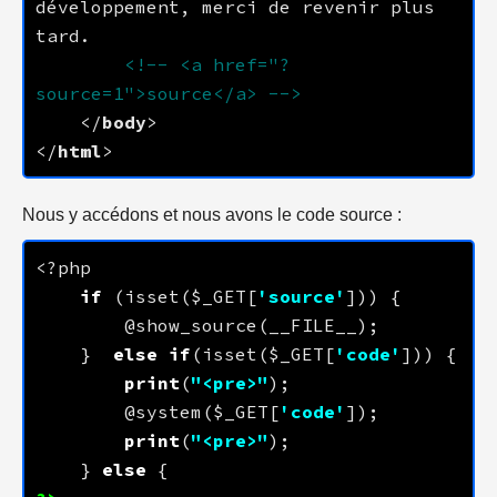
développement, merci de revenir plus 
<!-- <a href="?
source=1">source</a> -->
    </
body
</
html
Nous y accédons et nous avons le code source :
if
 (isset($_GET[
'source'
    }  
else
if
(isset($_GET[
'code'
print
(
"<pre>"
        @system($_GET[
'code'
print
(
"<pre>"
    } 
else