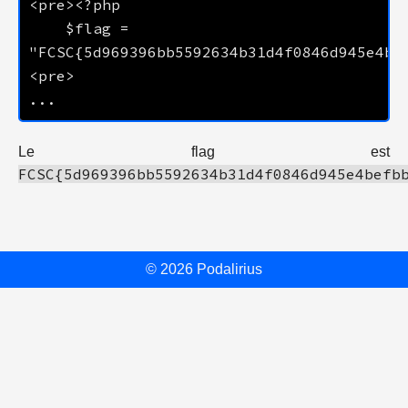
	$flag = 
Le flag est
FCSC{5d969396bb5592634b31d4f0846d945e4befb
© 2026 Podalirius