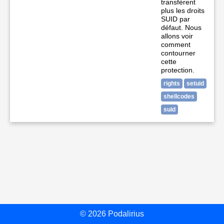
transfèrent
plus les droits
SUID par
défaut. Nous
allons voir
comment
contourner
cette
protection.
rights
setuid
shellcodes
suid
© 2026 Podalirius