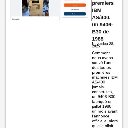
premiers
IBM
AS/400,
un 9406-
B30 de
1988
November 28,
2025
Comment
nous avons
sauvé l'une
des toutes
premières
machines IBM
AS/400
jamais
construites,
un 9406-B30
fabriqué en
juillet 1988,
un mois avant
l'annonce
officielle, alors
qu'elle allait