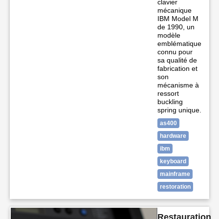
clavier
mécanique
IBM Model M
de 1990, un
modèle
emblématique
connu pour
sa qualité de
fabrication et
son
mécanisme à
ressort
buckling
spring unique.
as400
hardware
ibm
keyboard
mainframe
restoration
Restauration