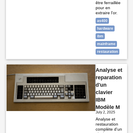
être ferraillée
pour en
extraire l'or.
as400
hardware
ibm
mainframe
restauration
Analyse et
reparation
d'un
clavier
IBM
Modèle M
July 2, 2025
Analyse et
restauration
complète d'un