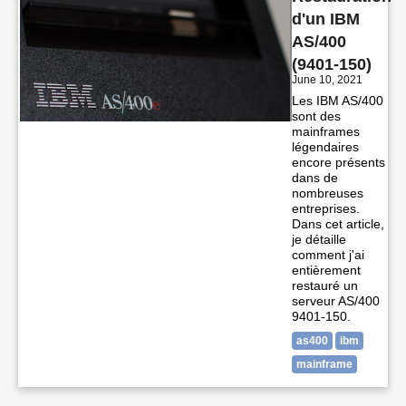
d'un IBM
AS/400
(9401-150)
June 10, 2021
Les IBM AS/400
sont des
mainframes
légendaires
encore présents
dans de
nombreuses
entreprises.
Dans cet article,
je détaille
comment j'ai
entièrement
restauré un
serveur AS/400
9401-150.
as400
ibm
mainframe