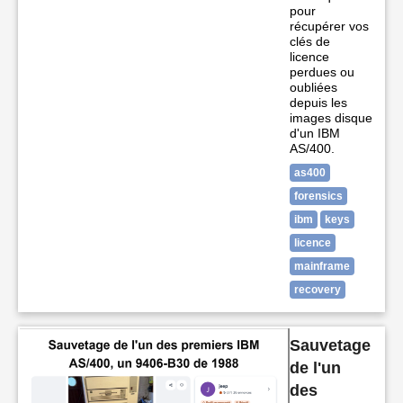
pour
récupérer vos
clés de
licence
perdues ou
oubliées
depuis les
images disque
d'un IBM
AS/400.
as400
forensics
ibm
keys
licence
mainframe
recovery
Sauvetage
de l'un
des