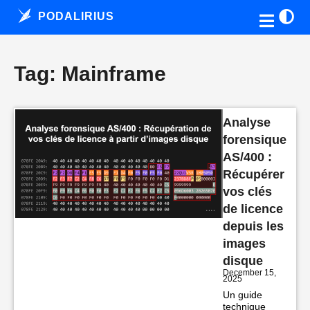
PODALIRIUS
Tag: Mainframe
Analyse
forensique
AS/400 :
Récupérer
vos clés
de licence
depuis les
images
disque
December 15,
2025
Un guide
technique