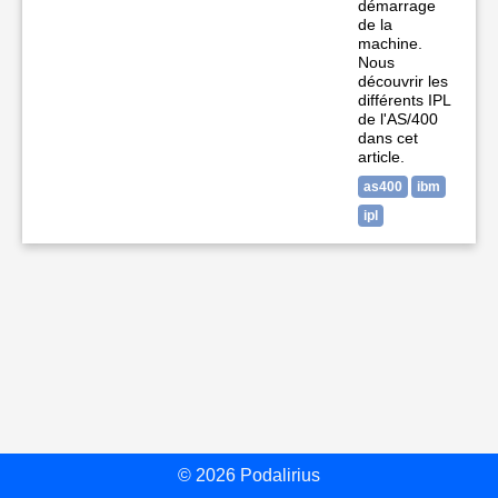
démarrage
de la
machine.
Nous
découvrir les
différents IPL
de l'AS/400
dans cet
article.
as400
ibm
ipl
© 2026 Podalirius