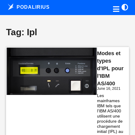
PODALIRIUS
Tag: Ipl
Modes et
types
d'IPL pour
l'IBM
AS/400
June 16, 2021
Les
mainframes
IBM tels que
l'IBM AS/400
utilisent une
procédure de
chargement
initial (IPL) au