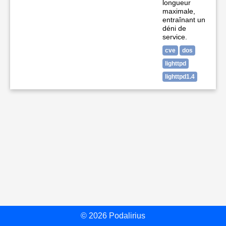
longueur
maximale,
entraînant un
déni de
service.
cve
dos
lighttpd
lighttpd1.4
© 2026 Podalirius