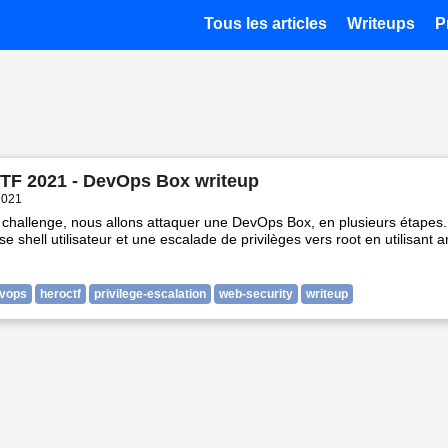
Tous les articles
Writeups
P
TF 2021 - DevOps Box writeup
 2021
challenge, nous allons attaquer une DevOps Box, en plusieurs étapes.
e shell utilisateur et une escalade de privilèges vers root en utilisant a
vops
heroctf
privilege-escalation
web-security
writeup