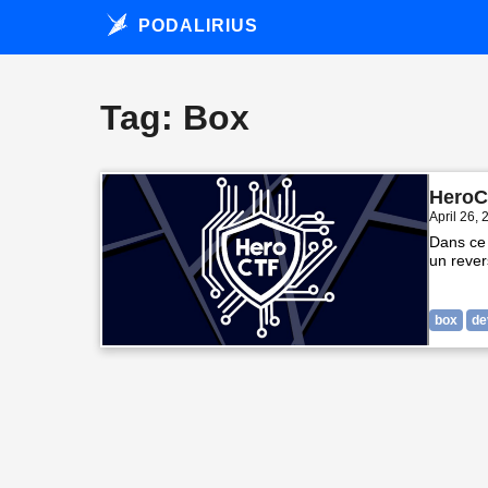
PODALIRIUS
Tag: Box
HeroC
April 26,
Dans ce 
un revers
box
de