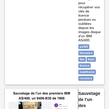
pour
récupérer vos
clés de
licence
perdues ou
oubliées
depuis les
images disque
d'un IBM
AS/400.
as400
forensics
ibm
keys
licence
mainframe
recovery
Sauvetage
de l'un
des