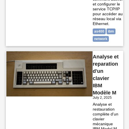
et configurer le
service TCP/IP
pour accéder au
réseau local via
Ethernet.
as400
ibm
network
Analyse et
reparation
d'un
clavier
IBM
Modèle M
July 2, 2025
Analyse et
restauration
complète d'un
clavier
mécanique
IBM Model M