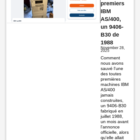
premiers
IBM
AS/400,
un 9406-
B30 de
1988
November 28,
2025
Comment
nous avons
sauvé l'une
des toutes
premières
machines IBM
AS/400
jamais
construites,
un 9406-B30
fabriqué en
juillet 1988,
un mois avant
l'annonce
officielle, alors
qu'elle allait