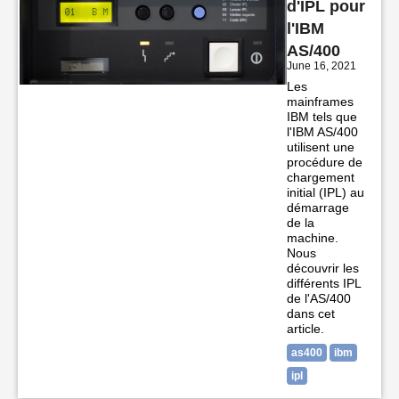
d'IPL pour
l'IBM
AS/400
June 16, 2021
Les
mainframes
IBM tels que
l'IBM AS/400
utilisent une
procédure de
chargement
initial (IPL) au
démarrage
de la
machine.
Nous
découvrir les
différents IPL
de l'AS/400
dans cet
article.
as400
ibm
ipl