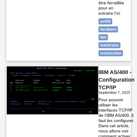
être ferraillée
pour en
extraire l'or.
as400
hardware
ibm
mainframe
restauration
IBM AS/400 -
Configuration
TCP/IP
September 7, 2025
Pour pouvoir
utiliser les
interfaces TCP/IP
de l'IBM AS/400, il
faut les configurer.
Dans cet article,
nous allons voir
comment activer