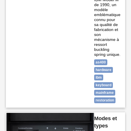
de 1990, un
modèle
emblématique
connu pour
sa qualité de
fabrication et
son
mécanisme à
ressort
buckling
spring unique.
as400
hardware
ibm
keyboard
mainframe
restoration
Modes et
types