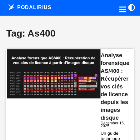
PODALIRIUS
Tag: As400
Analyse
forensique
AS/400 :
Récupérer
vos clés
de licence
depuis les
images
disque
December 15,
2025
Un guide
technique