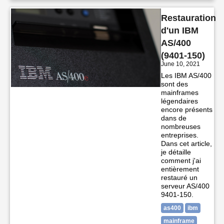
Restauration
d'un IBM
AS/400
(9401-150)
June 10, 2021
Les IBM AS/400
sont des
mainframes
légendaires
encore présents
dans de
nombreuses
entreprises.
Dans cet article,
je détaille
comment j'ai
entièrement
restauré un
serveur AS/400
9401-150.
as400
ibm
mainframe