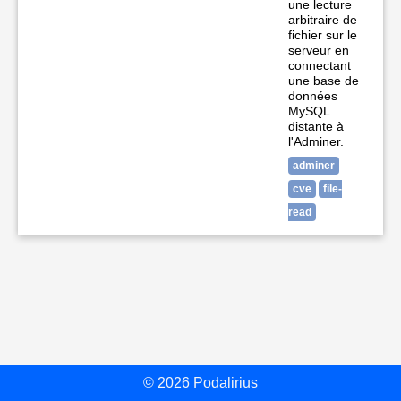
une lecture
arbitraire de
fichier sur le
serveur en
connectant
une base de
données
MySQL
distante à
l'Adminer.
adminer
cve
file-
read
© 2026 Podalirius