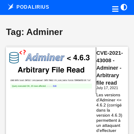
PODALIRIUS
Tag: Adminer
CVE-2021-
43008 -
Adminer -
Arbitrary
file read
July 17, 2021
Les versions
d'Adminer <=
4.6.2 (corrigé
dans la
version 4.6.3)
permettent à
un attaquant
d'effectuer