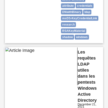
attribute
credentials
DNwithBinary
ldap
msDS-KeyCredentialLink
research
RSAKeyMaterial
shadow
windows
Les
requêtes
LDAP
utiles
dans les
pentests
Windows
Active
Directory
December 21,
2021