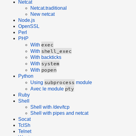
Netcat
Netcat.traditional
New netcat
Node.js
OpenSSL
Perl
PHP
exec
With
shell_exec
With
With backticks
system
With
popen
With
Python
subprocess
Using
module
pty
Avec le module
Ruby
Shell
Shell with /dev/tcp
Shell with pipes and netcat
Socat
TclSh
Telnet