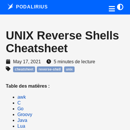
PODALIRIUS
UNIX Reverse Shells
Cheatsheet
May 17, 2021
5 minutes de lecture
cheatsheet
reverse-shell
unix
Table des matières :
awk
C
Go
Groovy
Java
Lua