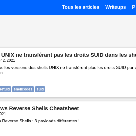
Tous les articles
Writeups
P
 UNIX ne transférant pas les droits SUID dans les sh
r 2, 2021
elles versions des shells UNIX ne transfèrent plus les droits SUID par
on.
setuid
shellcodes
suid
ws Reverse Shells Cheatsheet
2021
Reverse Shells : 3 payloads différentes !