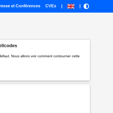
resse et Conférences
CVEs
|
|
ellcodes
 défaut. Nous allons voir comment contourner cette