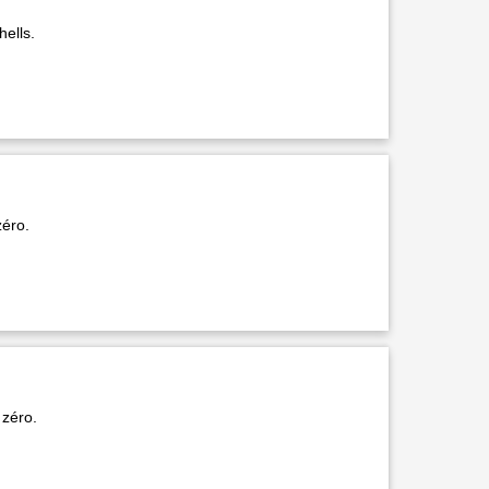
hells.
zéro.
 zéro.