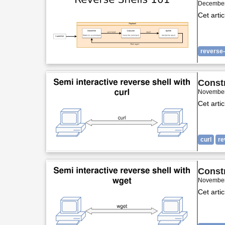
December
Cet arti
reverse-
Constr
November
Cet arti
curl
re
Constr
November
Cet arti