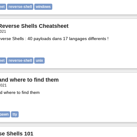
eet
reverse-shell
windows
Reverse Shells Cheatsheet
2021
erse Shells : 40 payloads dans 17 langages differents !
eet
reverse-shell
unix
and where to find them
 2021
d where to find them
pawn
tty
se Shells 101