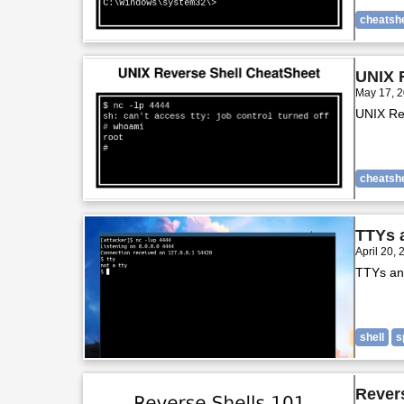
cheatsh
UNIX 
May 17, 
UNIX Rev
cheatsh
TTYs 
April 20,
TTYs an
shell
s
Rever