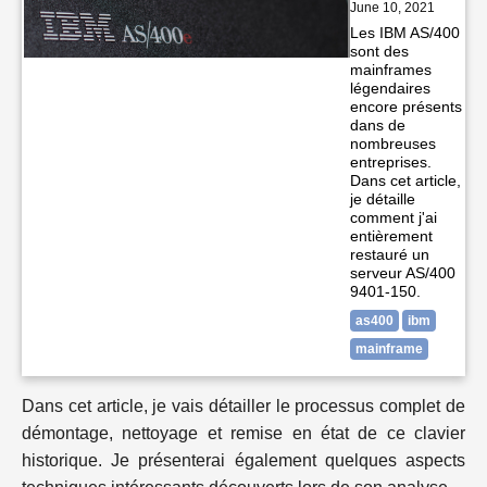
June 10, 2021
Les IBM AS/400
sont des
mainframes
légendaires
encore présents
dans de
nombreuses
entreprises.
Dans cet article,
je détaille
comment j'ai
entièrement
restauré un
serveur AS/400
9401-150.
as400
ibm
mainframe
Dans cet article, je vais détailler le processus complet de
démontage, nettoyage et remise en état de ce clavier
historique. Je présenterai également quelques aspects