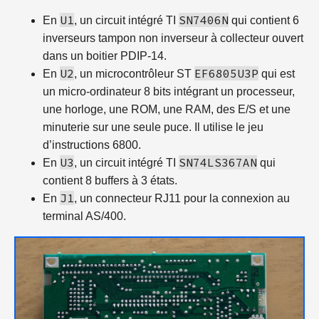
U1
SN7406N
En
, un circuit intégré TI
qui contient 6
inverseurs tampon non inverseur à collecteur ouvert
dans un boitier PDIP-14.
U2
EF6805U3P
En
, un microcontrôleur ST
qui est
un micro-ordinateur 8 bits intégrant un processeur,
une horloge, une ROM, une RAM, des E/S et une
minuterie sur une seule puce. Il utilise le jeu
d’instructions 6800.
U3
SN74LS367AN
En
, un circuit intégré TI
qui
contient 8 buffers à 3 états.
J1
En
, un connecteur RJ11 pour la connexion au
terminal AS/400.