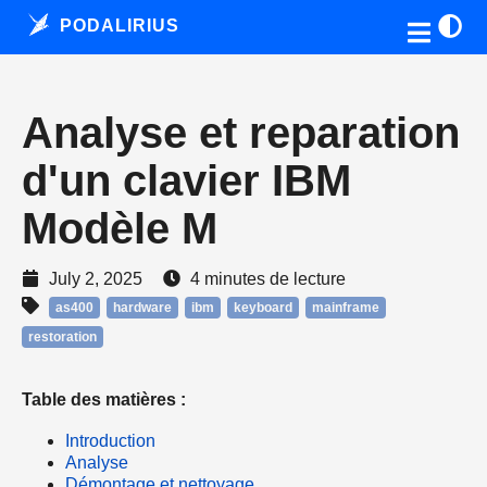
PODALIRIUS
Analyse et reparation
d'un clavier IBM
Modèle M
July 2, 2025
4 minutes de lecture
as400
hardware
ibm
keyboard
mainframe
restoration
Table des matières :
Introduction
Analyse
Démontage et nettoyage