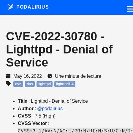
PODALIRIUS
CVE-2022-30780 -
Lighttpd - Denial of
Service
May 16, 2022
Une minute de lecture
cve
dos
lighttpd
lighttpd1.4
Title
: Lighttpd - Denial of Service
Author
:
@podalirius_
CVSS
: 7.5 (High)
CVSS Vector
:
CVSS:3.1/AV:N/AC:L/PR:N/UI:N/S:U/C:N/I