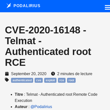
PODALIRIUS
CVE-2020-16148 -
Telmat -
Authenticated root
RCE
September 20, 2020
2 minutes de lecture
authenticated
cve
exploit
rce
root
Titre
: Telmat - Authenticated root Remote Code
Execution
Auteur
:
@Podalirius