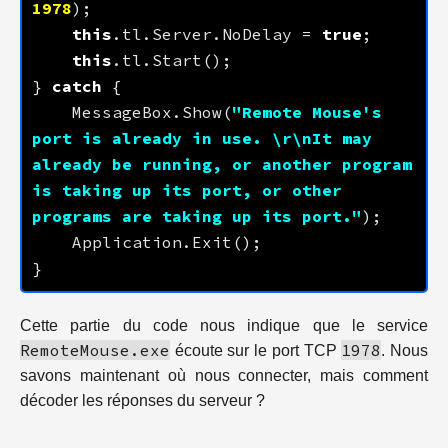
1978
this
.tl.Server.NoDelay = 
true
this
} 
catch
	MessageBox.Show(
"Remote Mouse's 
port is already in use. \r\nIt may 
already be running, or another program 
is taking up its port, or other 
programs are taking up its port."
Cette partie du code nous indique que le service
RemoteMouse.exe
1978
écoute sur le port TCP
. Nous
savons maintenant où nous connecter, mais comment
décoder les réponses du serveur ?