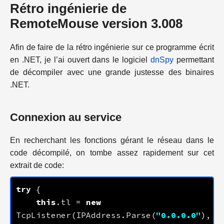
Rétro ingénierie de
RemoteMouse version 3.008
Afin de faire de la rétro ingénierie sur ce programme écrit
en .NET, je l’ai ouvert dans le logiciel
dnSpy
permettant
de décompiler avec une grande justesse des binaires
.NET.
Connexion au service
En recherchant les fonctions gérant le réseau dans le
code décompilé, on tombe assez rapidement sur cet
extrait de code:
try
this
.tl = 
new
TcpListener(IPAddress.Parse(
"0.0.0.0"
), 