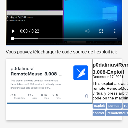
Vous pouvez télécharger le code source de l’exploit ici:
p0dalirius/Re
3.008-Exploit
December 17, 2021
This exploit allows 
remote RemoteMous
virtually press arbi
code on the machin
exploit
pentest
re
control
remotemou