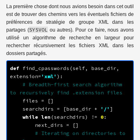
La première chose dont nous avions besoin dans cet outil
est de trouver des chemins vers les éventuels fichiers de
préférences de stratégie de groupe XML dans les
SYSVOL
partages (
ou autres). Pour ce faire, nous avons
utilisé un algorithme de recherche en largeur pour
rechercher récursivement les fichiers XML dans les
dossiers partagés.
def
 find_cpasswords(self, base_dir, 
extension=
'xml'
# Breadth-first search algorithm 
to recursively find .extension files
    searchdirs = [base_dir + 
'/'
while
len
(searchdirs) != 
0
# Iterating on directories to 