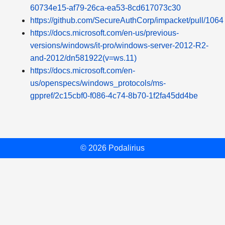
60734e15-af79-26ca-ea53-8cd617073c30
https://github.com/SecureAuthCorp/impacket/pull/1064
https://docs.microsoft.com/en-us/previous-
versions/windows/it-pro/windows-server-2012-R2-
and-2012/dn581922(v=ws.11)
https://docs.microsoft.com/en-
us/openspecs/windows_protocols/ms-
gppref/2c15cbf0-f086-4c74-8b70-1f2fa45dd4be
© 2026 Podalirius