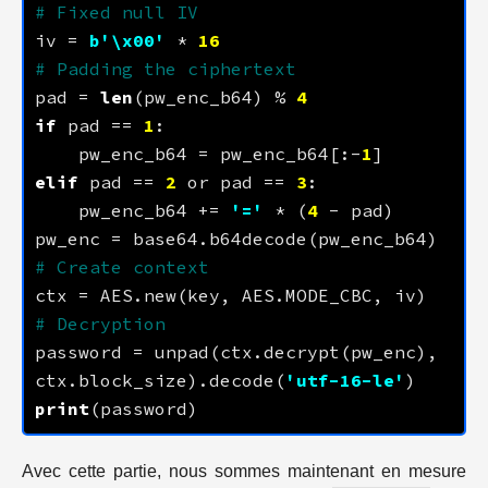
# Fixed null IV
iv = 
b
'
\x00
'
 * 
16
# Padding the ciphertext
pad = 
len
(pw_enc_b64) % 
4
if
 pad == 
1
    pw_enc_b64 = pw_enc_b64[:-
1
elif
 pad == 
2
 or pad == 
3
    pw_enc_b64 += 
'='
 * (
4
# Create context
# Decryption
password = unpad(ctx.decrypt(pw_enc), 
ctx.block_size).decode(
'utf-16-le'
print
Avec cette partie, nous sommes maintenant en mesure