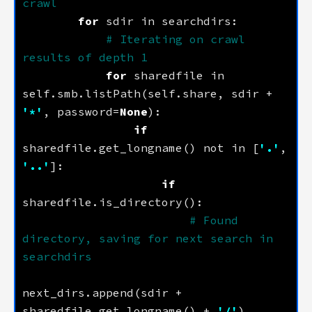
crawl
for
# Iterating on crawl 
results of depth 1
for
 sharedfile in 
self.smb.listPath(self.share, sdir + 
'*'
, password=
None
if
sharedfile.get_longname() not in [
'.'
, 
'..'
if
# Found 
directory, saving for next search in 
searchdirs
next_dirs.append(sdir + 
sharedfile.get_longname() + 
'/'