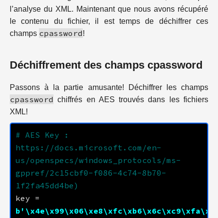
l’analyse du XML. Maintenant que nous avons récupéré
le contenu du fichier, il est temps de déchiffrer ces
cpassword
champs
!
Déchiffrement des champs cpassword
Passons à la partie amusante! Déchiffrer les champs
cpassword
chiffrés en AES trouvés dans les fichiers
XML!
# AES Key : 
https://docs.microsoft.com/en-
us/openspecs/windows_protocols/ms-
gppref/2c15cbf0-f086-4c74-8b70-
1f2fa45dd4be)
key = 
b
'
\x4e\x99\x06\xe8\xfc\xb6\x6c\xc9\xfa\xf