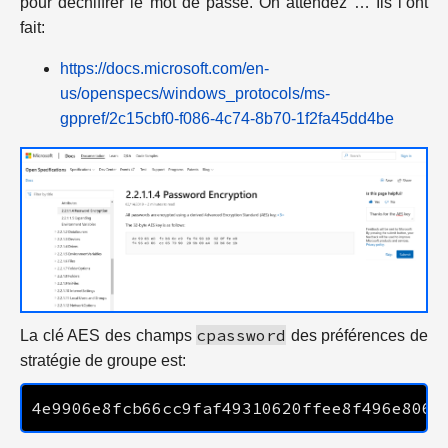
pour déchiffrer le mot de passe. Oh attendez … Ils l’ont
fait:
https://docs.microsoft.com/en-
us/openspecs/windows_protocols/ms-
gppref/2c15cbf0-f086-4c74-8b70-1f2fa45dd4be
cpassword
La clé AES des champs
des préférences de
stratégie de groupe est: