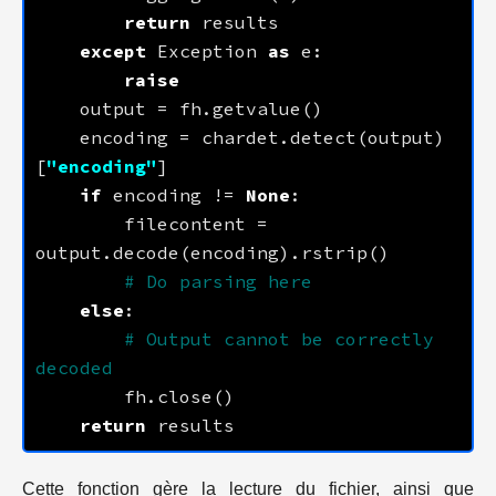
return
except
 Exception 
as
raise
    encoding = chardet.detect(output)
[
"encoding"
if
 encoding != 
None
        filecontent = 
# Do parsing here
else
# Output cannot be correctly 
decoded
return
Cette fonction gère la lecture du fichier, ainsi que