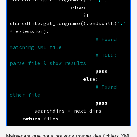
else
if
sharedfile.get_longname().endswith(
'.'
# Found 
matching XML file
# TODO: 
parse file & show results
pass
else
# Found 
other file
pass
return
Maintenant que nous pouvons trouver des fichiers XML