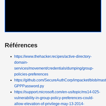
Références
https://www.thehacker.recipes/active-directory-
domain-
services/movement/credentials/dumping/group-
policies-preferences
https://github.com/SecureAuthCorp/impacket/blob/mas
GPPPassword.py
https://support.microsoft.com/en-us/topic/ms14-025-
vulnerability-in-group-policy-preferences-could-
allow-elevation-of-privilege-may-13-2014-