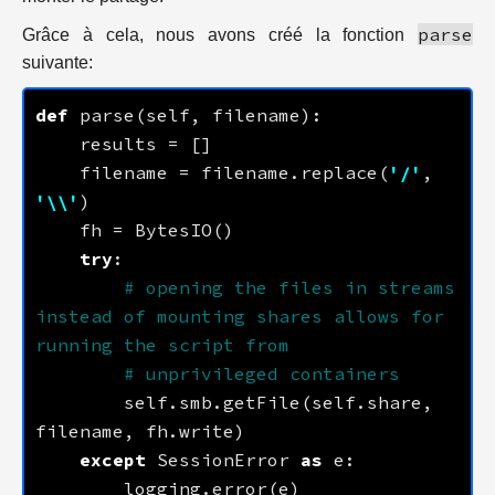
parse
Grâce à cela, nous avons créé la fonction
suivante:
def
    filename = filename.replace(
'/'
, 
'
\\
'
try
# opening the files in streams 
instead of mounting shares allows for 
running the script from
# unprivileged containers
        self.smb.getFile(self.share, 
except
 SessionError 
as